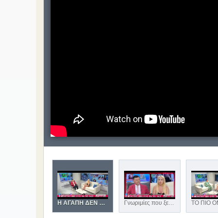
Η ΑΓΑΠΗ ΔΕΝ ΓΝΩΡΙΖΕΙ ΣΥΝΟΡΑ - ΓΝΩΡΙΖΕΙ ΜΟΝΟ ΑΝΘΡΩΠΟΥΣ! ΓΝΩΡΙΜΙΕΣ ΠΑΠΠΑΣ
Γνωριμίες που ξεκινούν το Αύγουστο αλλά ... γράφουν την Ιστορία τους για μια Ολόκληρη Ζωή! ΠΑΠΠΑΣ