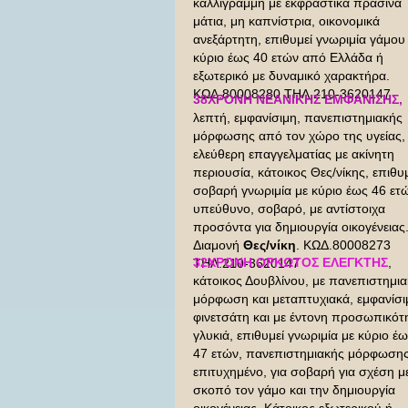
καλλίγραμμη με εκφραστικά πράσινα
μάτια, μη καπνίστρια, οικονομικά
ανεξάρτητη, επιθυμεί γνωριμία γάμου
κύριο έως 40 ετών από Ελλάδα ή
εξωτερικό με δυναμικό χαρακτήρα.
ΚΩΔ.80008280 ΤΗΛ.210-3620147
38ΧΡΟΝΗ ΝΕΑΝΙΚΗΣ ΕΜΦΑΝΙΣΗΣ,
λεπτή, εμφανίσιμη, πανεπιστημιακής
μόρφωσης από τον χώρο της υγείας,
ελεύθερη επαγγελματίας με ακίνητη
περιουσία, κάτοικος Θες/νίκης, επιθυ
σοβαρή γνωριμία με κύριο έως 46 ετ
υπεύθυνο, σοβαρό, με αντίστοιχα
προσόντα για δημιουργία οικογένειας
Διαμονή
Θες/νίκη
. ΚΩΔ.80008273
32ΧΡΟΝΗ ΟΡΚΩΤΟΣ ΕΛΕΓΚΤΗΣ
,
ΤΗΛ.210-3620147
κάτοικος Δουβλίνου, με πανεπιστημι
μόρφωση και μεταπτυχιακά, εμφανίσι
φινετσάτη και με έντονη προσωπικότ
γλυκιά, επιθυμεί γνωριμία με κύριο έ
47 ετών, πανεπιστημιακής μόρφωσης
επιτυχημένο, για σοβαρή για σχέση μ
σκοπό τον γάμο και την δημιουργία