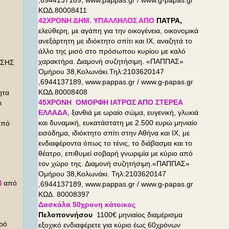
,6944137189, www.pappas.gr / www.g-papas.gr
ΚΩΔ.80008411
42ΧΡΟΝΗ ΔΗΜ. ΥΠΑΛΛΗΛΟΣ ΑΠΟ
ΠΑΤΡΑ,
ελεύθερη, με αγάπη για την οικογένεια, οικονομικά
ανεξάρτητη με ιδιόκτητο σπίτι και ΙΧ, αναζητά το
άλλο της μισό στο πρόσωπου κυρίου με καλό
χαρακτήρα. Διαμονή συζητήσιμη. «ΠΑΠΠΑΣ»
ΙΣΗΣ
Ομήρου 38,Κολωνάκι.Τηλ:2103620147
,6944137189, www.pappas.gr / www.g-papas.gr
ΚΩΔ.80008408
ητα
45ΧΡΟΝΗ ΟΜΟΡΦΗ ΙΑΤΡΟΣ ΑΠΟ ΣΤΕΡΕΑ
ι
ΕΛΛΑΔΑ
, ξανθιά με ωραίο σώμα, ευγενική, γλυκιά
και δυναμική, ευκατάστατη με 2.500 ευρώ μηνιαίο
από
εισόδημα, ιδιόκτητο σπίτι στην Αθήνα και ΙΧ, με
ενδιαφέροντα όπως το τένις, το διάβασμα και το
θέατρο, επιθυμεί σοβαρή γνωριμία με κύριο από
τον χώρο της. Διαμονή συζητήσιμη.«ΠΑΠΠΑΣ»
Ομήρου 38,Κολωνάκι. Τηλ:2103620147
Ν
από
,6944137189, www.pappas.gr / www.g-papas.gr
ΚΩΔ. 80008397
Δασκάλα 50χρονη κάτοικος
Πελοποννήσου
1100€ μηνιαίος διαμέρισμα
ορό
εξοχικό ενδιαφέρετε για κύριο έως 60χρόνων