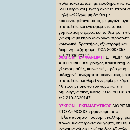
πολύ ευκατάστατη με εισόδημα άνω τ
5500 ευρώ και μεγάλη ακίνητη περιουσ
ψηλή καλλίγραμμη ξανθιά με
καστανοπράσινα μάτια, με μεγάλη αγά
στα ταξίδια και ενδιαφέροντα όπως η
γυμναστική ο χορός και το θέατρο, επι
γνωριμία με κύριο αναλόγων προσόντω
κοινωνικό, δραστήριο, εξωστρεφή και
διαμονή συζητήσιμη. ΚΩΔ.80008358
τηλ.2103620147
38ΧΡΟΝΗ ΕΜΦΑΝΣΙΜΗ
ΕΠΙΧΕΙΡΗΜΑ
ΑΠΟ
ΒΟΛΟ
, πτυχιούχος πανεπιστημίο
γλωσσομαθής, κοινωνική, πρόσχαρη,
μελαχρινή, ανεξάρτητη οικονομικά, με 
στα ταξίδια, επιθυμεί γνωριμία με κύρι
46 ετών με σκοπό τον γάμο και την
δημιουργία οικογένειας. ΚΩΔ. 8000837
τηλ.210-3620147
37ΧΡΟΝΗ ΕΚΠΑΙΔΕΥΤΙΚΟΣ
ΔΙΟΡΙΣΜ
ΣΤΟ ΔΗΜΟΣΙΟ, εμφανίσιμη από
Πελοπόννησο
, σοβαρή, καλλιεργημέν
πολλά ενδιαφέροντα και χόμπι, επιθυμε
γνωριμία γάμου με κύριο έως 45 ετών