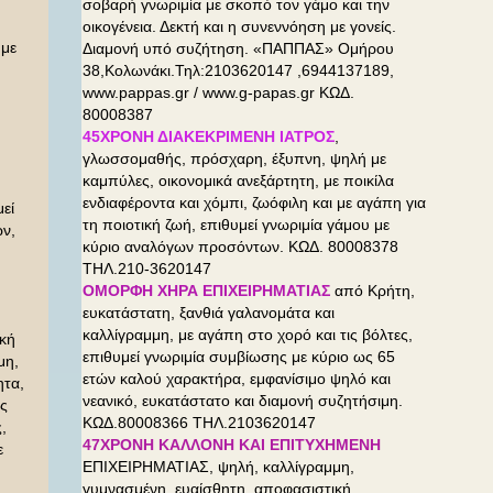
σοβαρή γνωριμία με σκοπό τον γάμο και την
οικογένεια. Δεκτή και η συνεννόηση με γονείς.
 με
Διαμονή υπό συζήτηση. «ΠΑΠΠΑΣ» Ομήρου
38,Κολωνάκι.Τηλ:2103620147 ,6944137189,
www.pappas.gr / www.g-papas.gr ΚΩΔ.
80008387
45ΧΡΟΝΗ ΔΙΑΚΕΚΡΙΜΕΝΗ ΙΑΤΡΟΣ
,
γλωσσομαθής, πρόσχαρη, έξυπνη, ψηλή με
καμπύλες, οικονομικά ανεξάρτητη, με ποικίλα
ενδιαφέροντα και χόμπι, ζωόφιλη και με αγάπη για
μεί
τη ποιοτική ζωή, επιθυμεί γνωριμία γάμου με
ών,
κύριο αναλόγων προσόντων. ΚΩΔ. 80008378
ΤΗΛ.210-3620147
.
ΟΜΟΡΦΗ ΧΗΡΑ ΕΠΙΧΕΙΡΗΜΑΤΙΑΣ
από Κρήτη,
ευκατάστατη, ξανθιά γαλανομάτα και
καλλίγραμμη, με αγάπη στο χορό και τις βόλτες,
ακή
επιθυμεί γνωριμία συμβίωσης με κύριο ως 65
μη,
ετών καλού χαρακτήρα, εμφανίσιμο ψηλό και
ητα,
νεανικό, ευκατάστατο και διαμονή συζητήσιμη.
ως
ΚΩΔ.80008366 ΤΗΛ.2103620147
,
47ΧΡΟΝΗ ΚΑΛΛΟΝΗ ΚΑΙ
ΕΠΙΤΥΧΗΜΕΝΗ
ε
ΕΠΙΧΕΙΡΗΜΑΤΙΑΣ, ψηλή, καλλίγραμμη,
γυμνασμένη, ευαίσθητη, αποφασιστική,