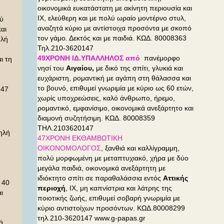
οικονομικά ευκατάστατη με ακίνητη περιουσία και
ΙΧ, ελεύθερη και με πολύ ωραίο μοντέρνο στυλ,
ύ
αναζητά κύριο με αντίστοιχα προσόντα με σκοπό
αι
τον γάμο. Δεκτός και με παιδιά. ΚΩΔ. 80008363
ηλή
Τηλ.210-3620147
49ΧΡΟΝΗ ΙΔ.ΥΠΑΛΛΗΛΟΣ από
πανέμορφο
ι τη
νησί του
Αιγαίου,
με δικό της σπίτι, γλυκιά και
ευχάριστη, ρομαντική με αγάπη στη θάλασσα και
το βουνό, επιθυμεί γνωριμία με κύριο ως 60 ετών,
247
χωρίς υποχρεώσεις, καλό άνθρωπο, ήρεμο,
ρομαντικό, εμφανίσιμο, οικονομικά ανεξάρτητο και
διαμονή συζητήσιμη. ΚΩΔ. 80008359
ΤΗΛ.2103620147
ηλή
47ΧΡΟΝΗ ΕΚΘΑΜΒΩΤΙΚΗ
ΟΙΚΟΝΟΜΟΛΟΓΟΣ
, ξανθιά και καλλίγραμμη,
πολύ μορφωμένη με μεταπτυχιακό, χήρα με δύο
,
μεγάλα παιδιά, οικονομικά ανεξάρτητη με
ιδιόκτητο σπίτι σε παραθαλάσσια εντός
Αττικής
 40
περιοχή
, ΙΧ, μη καπνίστρια και λάτρης της
ι
ποιοτικής ζωής, επιθυμεί σοβαρή γνωριμία με
κύριο αντιστοίχων προσόντων. ΚΩΔ.80008299
τηλ.210-3620147 www.g-papas.gr
ά