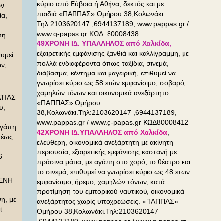
κύριο από Εύβοια ή Αθήνα, δεκτός και με
ων
παιδιά.«ΠΑΠΠΑΣ» Ομήρου 38,Κολωνάκι.
ία,
Τηλ:2103620147 ,6944137189, www.pappas.gr /
www.g-papas.gr ΚΩΔ. 80008438
πη
49ΧΡΟΝΗ ΙΔ. ΥΠΑΛΛΗΛΟΣ από Χαλκίδα,
εξαιρετικής εμφάνισης ξανθιά και καλλίγραμμη, με
θυμεί
πολλά ενδιαφέροντα όπως ταξίδια, σινεμά,
ν,
διάβασμα, κέντημα και μαγειρική, επιθυμεί να
γνωρίσει κύριο ως 58 ετών εμφανίσιμο, σοβαρό,
χαμηλών τόνων και οικονομικά ανεξάρτητο.
ΤΙΑΣ
«ΠΑΠΠΑΣ» Ομήρου
υ,
38,Κολωνάκι.Τηλ:2103620147 ,6944137189,
www.pappas.gr / www.g-papas.gr ΚΩΔ80008412
αγάπη
42ΧΡΟΝΗ ΙΔ.ΥΠΑΛΛΗΛΟΣ από Χαλκίδα
,
ο έως
ελεύθερη, οικονομικά ανεξάρτητη με ακίνητη
περιουσία, εξαιρετικής εμφάνισης καστανή με
6
πράσινα μάτια, με αγάπη στο χορό, το θέατρο και
το σινεμά, επιθυμεί να γνωρίσει κύριο ως 48 ετών
ΕΝΗ
εμφανίσιμο, ήρεμο, χαμηλών τόνων, κατά
προτίμηση του εμπορικού ναυτικού, οικονομικά
η, με
ανεξάρτητος χωρίς υποχρεώσεις. «ΠΑΠΠΑΣ»
ί
Ομήρου 38,Κολωνάκι.Τηλ:2103620147