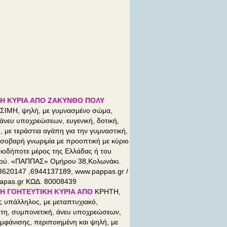
Η ΚΥΡΙΑ ΑΠΟ ΖΑΚΥΝΘΟ
ΠΟΛΥ
ΙΜΗ, ψηλή, με γυμνασμένο σώμα,
άνευ υποχρεώσεων, ευγενική, δοτική,
, με τεράστια αγάπη για την γυμναστική,
σοβαρή γνωριμία με προοπτική με κύριο
ιοδήποτε μέρος της Ελλάδας ή του
κού. «ΠΑΠΠΑΣ» Ομήρου 38,Κολωνάκι.
3620147 ,6944137189, www.pappas.gr /
apas.gr ΚΩΔ. 80008439
Η ΓΟΗΤΕΥΤΙΚΗ ΚΥΡΙΑ ΑΠΟ
ΚΡΗΤΗ,
ς υπάλληλος, με μεταπτυχιακό,
τη, συμπονετική, άνευ υποχρεώσεων,
μφάνισης, περιποιημένη και ψηλή, με