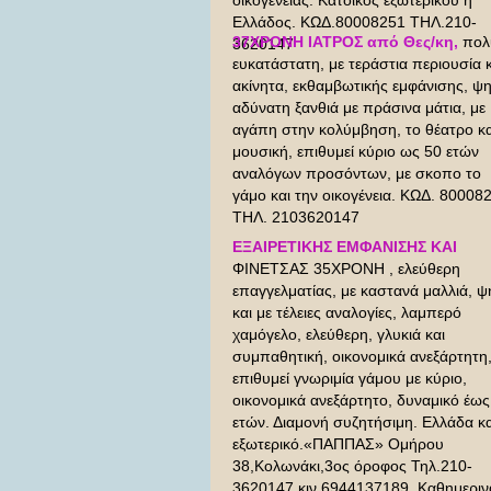
οικογένειας. Κάτοικος εξωτερικού ή
Ελλάδος. ΚΩΔ.80008251 ΤΗΛ.210-
37ΧΡΟΝΗ ΙΑΤΡΟΣ από Θες/κη,
πολ
3620147
ευκατάστατη, με τεράστια περιουσία κ
ακίνητα, εκθαμβωτικής εμφάνισης, ψ
αδύνατη ξανθιά με πράσινα μάτια, με
αγάπη στην κολύμβηση, το θέατρο κα
μουσική, επιθυμεί κύριο ως 50 ετών
αναλόγων προσόντων, με σκοπο το
γάμο και την οικογένεια. ΚΩΔ. 80008
ΤΗΛ. 2103620147
ΕΞΑΙΡΕΤΙΚΗΣ ΕΜΦΑΝΙΣΗΣ ΚΑΙ
ΦΙΝΕΤΣΑΣ 35ΧΡΟΝΗ
, ελεύθερη
επαγγελματίας, με καστανά μαλλιά, ψ
και με τέλειες αναλογίες, λαμπερό
χαμόγελο, ελεύθερη, γλυκιά και
συμπαθητική, οικονομικά ανεξάρτητη
επιθυμεί γνωριμία γάμου με κύριο,
οικονομικά ανεξάρτητο, δυναμικό έως
ετών. Διαμονή συζητήσιμη. Ελλάδα κα
εξωτερικό.«ΠΑΠΠΑΣ» Ομήρου
38,Κολωνάκι,3ος όροφος Τηλ.210-
3620147.κιν 6944137189. Καθημεριν