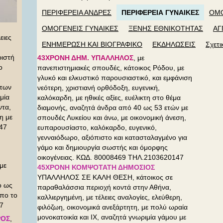
ΠΕΡΙΦΕΡΕΙΑ ΑΝΔΡΕΣ
ΠΕΡΙΦΕΡΕΙΑ ΓΥΝΑΙΚΕΣ
ΟΜΟ
ΟΜΟΓΕΝΕΙΣ ΓΥΝΑΙΚΕΣ
ΞΕΝΗΣ ΕΘΝΙΚΟΤΗΤΑΣ
ΑΓ
ιες
ΕΝΗΜΕΡΩΣΗ ΚΑΙ ΒΙΟΓΡΑΦΙΚΟ
ΕΚΔΗΛΩΣΕΙΣ
Σχετι
ριστή
43ΧΡΟΝΗ ΔΗΜ. ΥΠΑΛΛΗΛΟΣ
, με
ο
πανεπιστημιακές σπουδές, κάτοικος Ρόδου, με
γλυκό και ελκυστικό παρουσιαστικό, και εμφάνιση
ήτων
νεότερη, χριστιανή ορθόδοξη, ευγενική,
μία
καλόκαρδη, με ηθικές αξίες, ευέλικτη στο θέμα
ντα,
διαμονής, αναζητά άνδρα από 40 ως 53 ετών με
η με
σπουδές Λυκείου και άνω, με οικονομική άνεση,
47
ευπαρουσίαστο, καλόκαρδο, ευγενικό,
γενναιόδωρο, αξιόπιστο και κατασταλαγμένο για
γάμο και δημιουργία σωστής και όμορφης
οικογένειας. ΚΩΔ. 80008469 ΤΗΛ.2103620147
με
45ΧΡΟΝΗ ΚΟΜΨΟΤΑΤΗ ΔΗΜΟΣΙΟΣ
ΥΠΑΛΛΗΛΟΣ ΣΕ ΚΑΛΗ ΘΕΣΗ, κάτοικος σε
ο ως
παραθαλάσσια περιοχή κοντά στην Αθήνα,
πο το
καλλιεργημένη, με τέλειες αναλογίες, ελεύθερη,
47
φιλόζωη, οικονομικά ανεξάρτητη, με πολύ ωραία
μονοκατοικία και ΙΧ, αναζητά γνωριμία γάμου με
ΡΟΣ
,