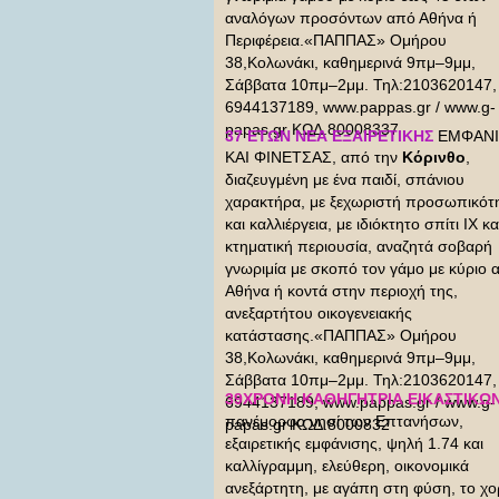
αναλόγων προσόντων από Αθήνα ή
Περιφέρεια.«ΠΑΠΠΑΣ» Ομήρου
38,Κολωνάκι, καθημερινά 9πμ–9μμ,
Σάββατα 10πμ–2μμ. Τηλ:2103620147,
6944137189, www.pappas.gr / www.g-
papas.gr ΚΩΔ.80008337
37 ΕΤΩΝ ΝΕΑ ΕΞΑΙΡΕΤΙΚΗΣ
ΕΜΦΑΝ
ΚΑΙ ΦΙΝΕΤΣΑΣ, από την
Κόρινθο
,
διαζευγμένη με ένα παιδί, σπάνιου
χαρακτήρα, με ξεχωριστή προσωπικότ
και καλλιέργεια, με ιδιόκτητο σπίτι ΙΧ κα
κτηματική περιουσία, αναζητά σοβαρή
γνωριμία με σκοπό τον γάμο με κύριο 
Αθήνα ή κοντά στην περιοχή της,
ανεξαρτήτου οικογενειακής
κατάστασης.«ΠΑΠΠΑΣ» Ομήρου
38,Κολωνάκι, καθημερινά 9πμ–9μμ,
Σάββατα 10πμ–2μμ. Τηλ:2103620147,
39ΧΡΟΝΗ ΚΑΘΗΓΗΤΡΙΑ ΕΙΚΑΣΤΙΚΩ
6944137189, www.pappas.gr / www.g-
πανέμορφο νησί των Επτανήσων,
papas.gr ΚΩΔ.8000832
εξαιρετικής εμφάνισης, ψηλή 1.74 και
καλλίγραμμη, ελεύθερη, οικονομικά
ανεξάρτητη, με αγάπη στη φύση, το χ