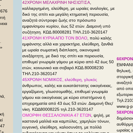
42ΧΡΟΝΗ ΜΕΛΑΧΡΙΝΗ ΝΗΣΙΩΤΙΣΑ
,
-
καλλιεργημένη, ελεύθερη, με ωραίες αναλογίες, με
7676
δικό της σπίτι και μεγάλη κτηματική περιουσία,
στή
αναζητά σύντροφο ζωής στο πρόσωπο
νεια
εμφανίσιμου κυρίου, έως 52 ετών. Διαμονή υπό
συζήτηση. ΚΩΔ.80008281 ΤΗΛ.210-3620147
41ΧΡΟΝΗ ΚΥΡΙΑ ΑΠΟ ΤΟΝ ΒΟΛΟ
, πολύ καλής
.
εμφάνισης αλλά και χαρακτήρα, ελεύθερη, ξανθιά
Σ»
με ωραία σωματική διάπλαση, οικονομικά
ανεξάρτητη, με δικό της σπίτι και περιουσία,
60ΧΡΟΝ
επιθυμεί γνωριμία γάμου με κύριο από 42 έως 50
ΕΜΦΑΝΙΣ
ετών, κοινωνικό και σοβαρό.ΚΩΔ.80008230
θηλυκή, 
ΤΗΛ.210-3620147
στοργική
45ΧΡΟΝΗ ΝΟΜΙΚΟΣ, ελεύθερη, γλυκός
αναζητά 
άνθρωπος, καλής και ευκατάστατης οικογένειας,
από οπο
εργαζόμενη, γλωσσομαθής, επιθυμεί γνωριμία
εξωτερι
ιά,
γάμου και οικογένειας με κύριο επιστήμονα ή
Τηλ:210
επιχειρηματία από 43 έως 53 ετών. Διαμονή Θες/
www.g-p
νίκη. ΚΩΔ80008225 τηλ.210-3620147
58ΧΡΟΝ
ική
ΟΜΟΡΦΗ ΘΕΣΣΑΛΟΝΙΚΙΑ 47 ΕΤΩΝ
, ψηλή, με
δημόσιο
εί
καστανά μαλλιά και καμπύλες, χαμηλών τόνων,
αυθόρμη
 47
ευγενική, ελεύθερη, καλοσυνάτη, με πολλά
ωραίας ε
Σ»