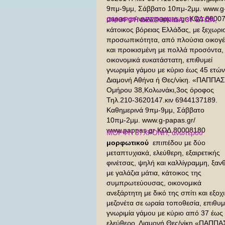
9πμ-9μμ, Σάββατο 10πμ-2μμ. www.g
papas.gr/ www.pappas.gr ΚΩΔ.8000
ΟΜΟΡΦΗ ΔΕΣΠΟΙΝΙΔΑ 37 ΕΤΩΝ
,
κάτοικος βόρειας Ελλάδας, με ξεχωρι
προσωπικότητα, από πλούσια οικογέ
και προικισμένη με πολλά προσόντα,
οικονομικά ευκατάστατη, επιθυμεί
γνωριμία γάμου με κύριο έως 45 ετών
Διαμονή Αθήνα ή Θες/νίκη. «ΠΑΠΠΑ
Ομήρου 38,Κολωνάκι,3ος όροφος
Τηλ.210-3620147.κιν 6944137189.
Καθημερινά 9πμ-9μμ, Σάββατο
10πμ-2μμ. www.g-papas.gr/
www.pappas.gr ΚΩΔ.80008180
ΜΟΡΦΗ 37ΧΡΟΝΗ, ανώτερου
μορφωτικού
επιπέδου με δύο
μεταπτυχιακά, ελεύθερη, εξαιρετικής
φινέτσας, ψηλή και καλλίγραμμη, ξανθ
με γαλάζια μάτια, κάτοικος της
συμπρωτεύουσας, οικονομικά
ανεξάρτητη με δικό της σπίτι και εξοχ
μεζονέτα σε ωραία τοποθεσία, επιθυμ
γνωριμία γάμου με κύριο από 37 έως
ελεύθερο. Διαμονή Θες/νίκη.«ΠΑΠΠΑ