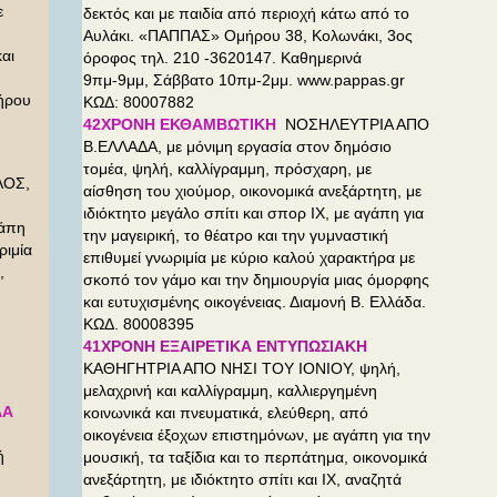
ε
δεκτός και με παιδία από περιοχή κάτω από το
Αυλάκι. «ΠΑΠΠΑΣ» Ομήρου 38, Κολωνάκι, 3ος
αι
όροφος τηλ. 210 -3620147. Καθημερινά
9πμ-9μμ, Σάββατο 10πμ-2μμ. www.pappas.gr
ήρου
ΚΩΔ: 80007882
42ΧΡΟΝΗ ΕΚΘΑΜΒΩΤΙΚΗ
ΝΟΣΗΛΕΥΤΡΙΑ ΑΠΟ
Β.ΕΛΛΑΔΑ, με μόνιμη εργασία στον δημόσιο
τομέα, ψηλή, καλλίγραμμη, πρόσχαρη, με
ΟΣ,
αίσθηση του χιούμορ, οικονομικά ανεξάρτητη, με
ιδιόκτητο μεγάλο σπίτι και σπορ ΙΧ, με αγάπη για
γάπη
την μαγειρική, το θέατρο και την γυμναστική
ριμία
επιθυμεί γνωριμία με κύριο καλού χαρακτήρα με
,
σκοπό τον γάμο και την δημιουργία μιας όμορφης
και ευτυχισμένης οικογένειας. Διαμονή Β. Ελλάδα.
ΚΩΔ. 80008395
41ΧΡΟΝΗ ΕΞΑΙΡΕΤΙΚΑ ΕΝΤΥΠΩΣΙΑΚΗ
ΚΑΘΗΓΗΤΡΙΑ ΑΠΟ ΝΗΣΙ ΤΟΥ ΙΟΝΙΟΥ, ψηλή,
μελαχρινή και καλλίγραμμη, καλλιεργημένη
ΔΑ
κοινωνικά και πνευματικά, ελεύθερη, από
οικογένεια έξοχων επιστημόνων, με αγάπη για την
ή
μουσική, τα ταξίδια και το περπάτημα, οικονομικά
ανεξάρτητη, με ιδιόκτητο σπίτι και ΙΧ, αναζητά