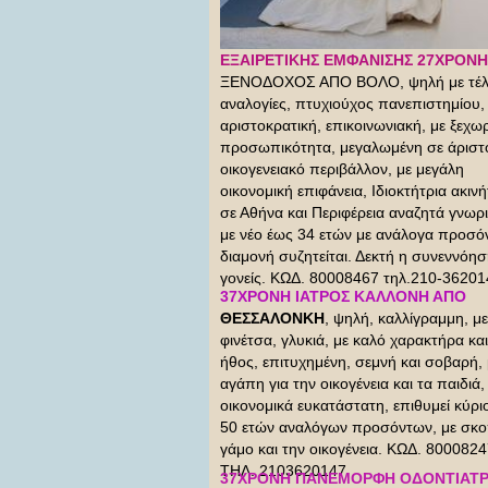
ΕΞΑΙΡΕΤΙΚΗΣ ΕΜΦΑΝΙΣΗΣ 27ΧΡΟΝΗ
ΞΕΝΟΔΟΧΟΣ ΑΠΟ ΒΟΛΟ, ψηλή με τέλε
αναλογίες, πτυχιούχος πανεπιστημίου,
αριστοκρατική, επικοινωνιακή, με ξεχω
προσωπικότητα, μεγαλωμένη σε άριστ
οικογενειακό περιβάλλον, με μεγάλη
οικονομική επιφάνεια, Ιδιοκτήτρια ακιν
σε Αθήνα και Περιφέρεια αναζητά γνωρι
με νέο έως 34 ετών με ανάλογα προσό
διαμονή συζητείται. Δεκτή η συνεννόησ
γονείς. ΚΩΔ. 80008467 τηλ.210-36201
37ΧΡΟΝΗ ΙΑΤΡΟΣ ΚΑΛΛΟΝΗ ΑΠΟ
ΘΕΣΣΑΛΟΝΚΗ
, ψηλή, καλλίγραμμη, με
φινέτσα, γλυκιά, με καλό χαρακτήρα και
ήθος, επιτυχημένη, σεμνή και σοβαρή, 
αγάπη για την οικογένεια και τα παιδιά,
οικονομικά ευκατάστατη, επιθυμεί κύρι
50 ετών αναλόγων προσόντων, με σκο
γάμο και την οικογένεια. ΚΩΔ. 800082
ΤΗΛ. 2103620147
37ΧΡΟΝΗ ΠΑΝΕΜΟΡΦΗ ΟΔΟΝΤΙΑΤ