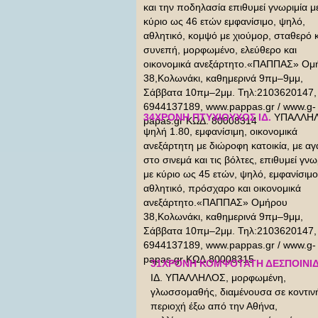
και την ποδηλασία επιθυμεί γνωριμία μ
κύριο ως 46 ετών εμφανίσιμο, ψηλό,
αθλητικό, κομψό με χιούμορ, σταθερό κ
συνεπή, μορφωμένο, ελεύθερο και
οικονομικά ανεξάρτητο.«ΠΑΠΠΑΣ» Ομ
38,Κολωνάκι, καθημερινά 9πμ–9μμ,
Σάββατα 10πμ–2μμ. Τηλ:2103620147,
6944137189, www.pappas.gr / www.g-
34ΧΡΟΝΗ ΠΤΥΧΙΟΥΧΟΣ ΙΔ.
ΥΠΑΛΛΗΛ
papas.gr ΚΩΔ. 80008314
ψηλή 1.80, εμφανίσιμη, οικονομικά
ανεξάρτητη με διώροφη κατοικία, με α
στο σινεμά και τις βόλτες, επιθυμεί γνω
με κύριο ως 45 ετών, ψηλό, εμφανίσιμο
αθλητικό, πρόσχαρο και οικονομικά
ανεξάρτητο.«ΠΑΠΠΑΣ» Ομήρου
38,Κολωνάκι, καθημερινά 9πμ–9μμ,
Σάββατα 10πμ–2μμ. Τηλ:2103620147,
6944137189, www.pappas.gr / www.g-
papas.gr ΚΩΔ.80008315
31ΧΡΟΝΗ ΚΟΜΨΟΤΑΤΗ ΔΕΣΠΟΙΝΙ
ΙΔ. ΥΠΑΛΛΗΛΟΣ, μορφωμένη,
γλωσσομαθής, διαμένουσα σε κοντιν
περιοχή έξω από την Αθήνα,